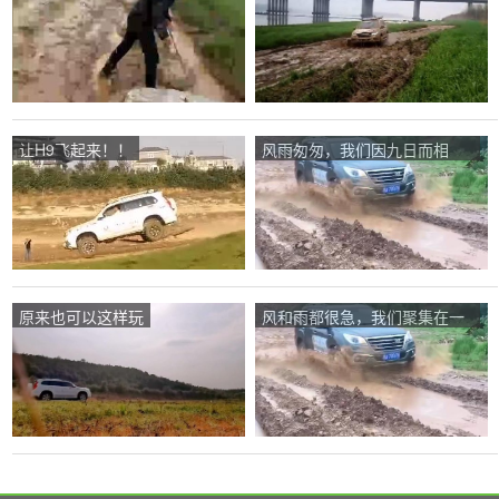
让H9飞起来！！
风雨匆匆，我们因九日而相
聚。
原来也可以这样玩
风和雨都很急，我们聚集在一
起是因为第九天。