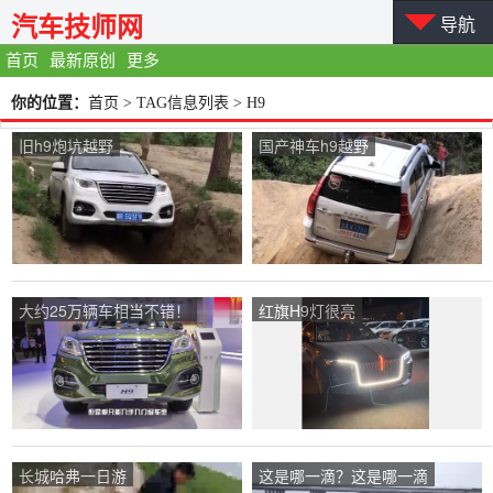
汽车技师网
导航
首页
最新原创
更多
你的位置：
首页
> TAG信息列表 > H9
旧h9炮坑越野
国产神车h9越野
大约25万辆车相当不错！
红旗H9灯很亮
长城哈弗一日游
这是哪一滴？这是哪一滴