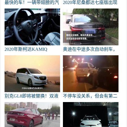
最快的车！一辆带翅膀的汽
2020年尼桑都达七座版出现
车来了
在购物中心真正的升值
2020年斯柯达KAMIQ
奥迪在中途多次自动刹车，
Komuk汽车展
吓到了老司机。
别克GL8即将被替换！双液
不停车没关系，但会有第二
晶大屏幕，高度还原avenir
次碰撞