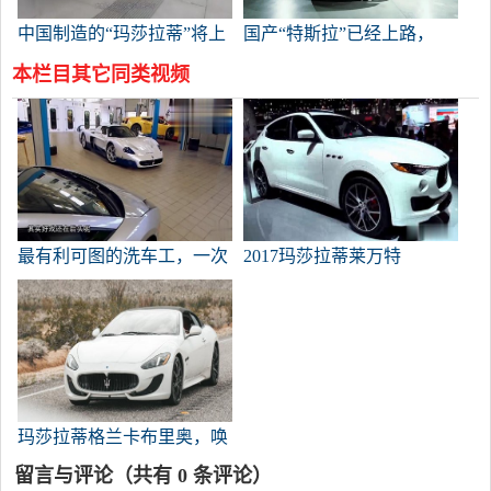
中国制造的“玛莎拉蒂”将上
国产“特斯拉”已经上路，
市，大屏Trass，84800预售
100公里加速4秒，持续620
本栏目其它同类视频
多公里。
最有利可图的洗车工，一次
2017玛莎拉蒂莱万特
洗5万辆车，将不得不被土
豪清洗几个月。
玛莎拉蒂格兰卡布里奥，唤
醒你的感官
留言与评论（共有
0
条评论）