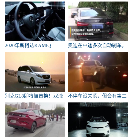
辆车。颜值的实力还不错！
在购物中心真正的升值
2020年斯柯达KAMIQ
奥迪在中途多次自动刹车，
Komuk汽车展
吓到了老司机。
别克GL8即将被替换！双液
不停车没关系，但会有第二
晶大屏幕，高度还原avenir
次碰撞