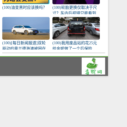
(100)油变黑时应该换吗？
(100)轮胎更换仅取决于尺
寸？车内后视镜只能看到
车内？原来这么多讲究！
(100)[每日新闻报道]双轮
(100)我用废品站的花25元
驱动的奥兰德海滩被困在
给金妮做了一个后保险
车内，遇到危险时能冷静
杠。
而安全地处理。