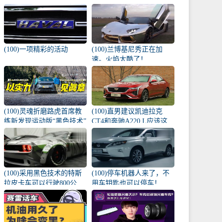
棵幼苗撞了！
(100)一项精彩的活动
(100)兰博基尼秀正在加
速。火焰太酷了！
(100)灵魂折磨路虎首席教
(100)直男建议凯迪拉克
练新发现运动版“黑色技术”
CT4和奔驰A220 L应该这
牛？
样选择！
(100)采用黑色技术的特斯
(100)停车机器人来了，不
拉皮卡车可以行驶800公
用车钥匙也可以停车！
里！