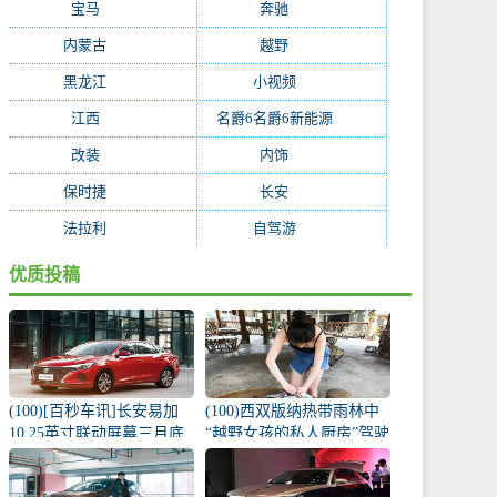
宝马
(234)
奔驰
(228)
内蒙古
(199)
越野
(195)
黑龙江
(194)
小视频
(171)
江西
(170)
名爵6名爵6新能源
(168)
改装
(162)
内饰
(130)
保时捷
(119)
长安
(118)
法拉利
(115)
自驾游
(112)
优质投稿
(100)[百秒车讯]长安易加
(100)西双版纳热带雨林中
10.25英寸联动屏幕三月底
“越野女孩的私人厨房”驾驶
推出
宝窝BX5