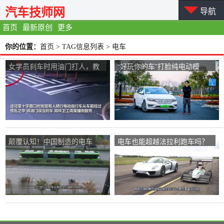
汽车技师网
导航
首页
最新原创
更多
你的位置：
首页
> TAG信息列表 > 电车
女学员刹车时用油门打人，教
“好玩你的车”打脸纯电动模
练睡觉，丈夫和他一起乘坐电
式？挑战朗逸纯电，一天用光
车。
一车电！
颠覆认知！中国制造的电车
电车也能超越法拉利跑车吗？
看看最快的电车