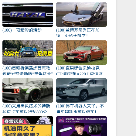
棵幼苗撞了！
(100)一项精彩的活动
(100)兰博基尼秀正在加
速。火焰太酷了！
(100)灵魂折磨路虎首席教
(100)直男建议凯迪拉克
练新发现运动版“黑色技术”
CT4和奔驰A220 L应该这
牛？
样选择！
(100)采用黑色技术的特斯
(100)停车机器人来了，不
拉皮卡车可以行驶800公
用车钥匙也可以停车！
里！