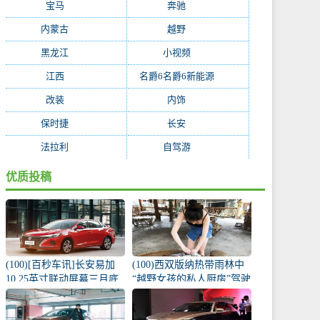
宝马
(234)
奔驰
(228)
内蒙古
(199)
越野
(195)
黑龙江
(194)
小视频
(171)
江西
(170)
名爵6名爵6新能源
(168)
改装
(162)
内饰
(130)
保时捷
(119)
长安
(118)
法拉利
(115)
自驾游
(112)
优质投稿
(100)[百秒车讯]长安易加
(100)西双版纳热带雨林中
10.25英寸联动屏幕三月底
“越野女孩的私人厨房”驾驶
推出
宝窝BX5