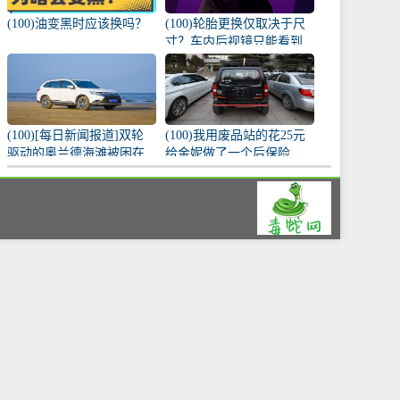
(100)油变黑时应该换吗？
(100)轮胎更换仅取决于尺
寸？车内后视镜只能看到
车内？原来这么多讲究！
(100)[每日新闻报道]双轮
(100)我用废品站的花25元
驱动的奥兰德海滩被困在
给金妮做了一个后保险
车内，遇到危险时能冷静
杠。
而安全地处理。