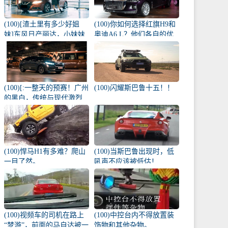
(100)[渣土里有多少好姐
(100)你如何选择红旗H9和
妹]东风日产丽达，小妹妹
奥迪A6 L？他们各自的优
雨天的爱侣
势是什么？
(100)[:一整天的预赛！广州
(100)闪耀斯巴鲁十五！！
的黑白，传统与现代激烈
碰撞！
(100)悍马H1有多难？爬山
(100)当斯巴鲁出现时，低
一目了然。
吼声不应该被低估！
(100)视频车的司机在路上
(100)中控台内不得放置装
“梦游”，前面的马自达被一
饰物和其他杂物。