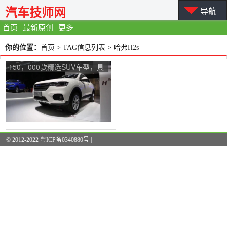
汽车技师网
导航
首页
最新原创
更多
你的位置：
首页
> TAG信息列表 > 哈弗H2s
150，000款精选SUV车型，具
有高色值和高动力
© 2012-2022 粤ICP备0340880号 |