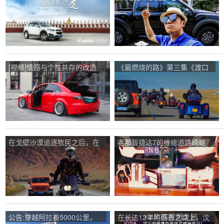
雪山上的川西之旅几乎成了一
条不归路！
[视频]情感与个性共存的改造
《最燃烧的路》第三集《渡口
之路，刘妈的空气动力学姿态
路》!我遇到了一群80多万辆哈
雷摩托车。
在戈壁沙漠追逐牧民之后，在
老那智捷达7的维修道路崎岖
《最燃烧的路》第四集《渡口
不平，希望对您有所帮助。
公路》中，我差点从车上摔下
来。
公告:穿越阿拉善5000公里，
在长达12年的感恩之路上，汶