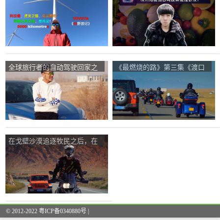
虎克路，乌兰察布浑善达克，
川同胞带着100吨蔬菜来到武
黄冈梁
汉。
全球旅行者的自动驾驶回家之
《最燃烧的路》第三集《渡口
路
路》!我遇到了一群80多万辆哈
雷摩托车。
在戈壁沙漠追逐牧民之后，在
《最燃烧的路》第四集《渡口
公路》中，我差点从车上摔下
来。
© 2012-2022 粤ICP备0340880号 |