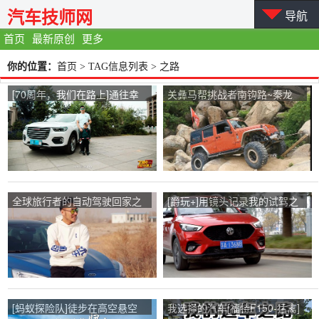
汽车技师网
导航
首页
最新原创
更多
你的位置：
首页
> TAG信息列表 > 之路
[70周年，我们在路上]通往幸
关彝马帮挑战者南钩路~秦龙
福的道路来自我的中国梦。
湾2号
全球旅行者的自动驾驶回家之
[爵玩+]用镜头记录我的试驾之
路
路
[蚂蚁探险队]徒步在高空悬空
我选择的汽车[福特F150-猛禽]