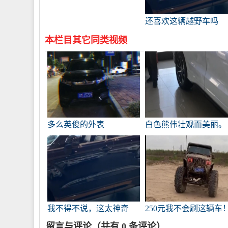
还喜欢这辆越野车吗
本栏目其它同类视频
多么英俊的外表
白色熊伟壮观而美丽。
我不得不说，这太神奇
250元我不会刷这辆车
了。真的很美。
留言与评论（共有
0
条评论）