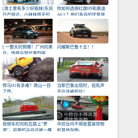
[渣土里有多少好姐妹]东风
你如何选择红旗H9和奥迪
日产丽达，小妹妹雨天的
A6 L？他们各自的优势是
爱侣
什么？
[:一整天的预赛！广州的黑
闪耀斯巴鲁十五！！
白，传统与现代激烈碰
撞！
悍马H1有多难？爬山一目
当斯巴鲁出现时，低吼声
了然。
不应该被低估！
视频车的司机在路上“梦
中控台内不得放置装饰物
游”，前面的马自达被一棵
和其他杂物。
幼苗撞了！