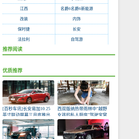
江西
(170)
名爵6名爵6新能源
(168)
改装
(162)
内饰
(130)
保时捷
(119)
长安
(118)
法拉利
(115)
自驾游
(112)
推荐阅读
优质推荐
[百秒车讯]长安易加10.25
西双版纳热带雨林中“越野
英寸联动屏幕三月底推出
女孩的私人厨房”驾驶宝窝
BX5