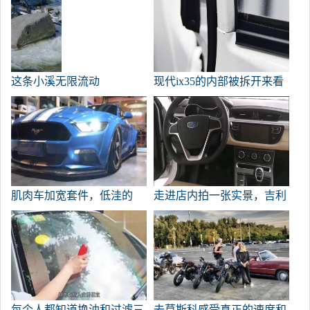
这条小溪无限流动
现代ix35的内部被拆开来看
看汽车有多好。
肌肉车加宽套件，低洼的
走进店内拍一张实景，吉利
“野马”显示迷人的姿态！
帝豪室内装饰。
每个人都知道换油和过滤三
去莫斯科感受真正的速度和