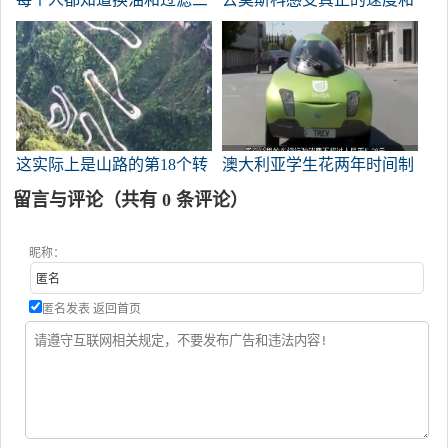
次。有人注意这个地方的维
激情
护吗？
这实际上是山路的第18个转
澳大利亚学生花两年时间制
弯处。
造节能汽车，100公里只需5
留言与评论（共有
0
条评论）
元！
昵称：
匿名发表
返回首页