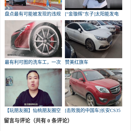
盘点最有可能被发现的违规
[“金璇辉”东子]太阳能发电
行为。新手应该特别警惕这
背包
些“违规陷阱”！
最有利可图的洗车工，一次
赞美红旗车
洗5万辆车，将不得不被土
豪清洗几个月。
【玩朋友圈】仙桃朋友圈空
[击败我的中国车]长安CS35
白色278分享
实拍
留言与评论（共有
0
条评论）