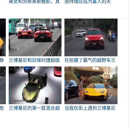
美女和劳斯莱斯魅影，真
迪拜理应成为富人的天
正的豪华汽车美女
堂，价值5亿英镑的迪拜
号称是世界上最快的跑
车。
静
兰博基尼和旧保时捷超级
在拍摄了霸气的越野车兰
基
汽车
博基尼后
跑
兰博基尼的第一款混合超
当我在街上遇到兰博基尼
级赛车，2584万辆，限于
时，它的美丽并不平静。
63辆