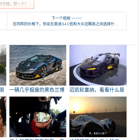
的不错，赞一个！
下一个视频 >>>>>
在同样的价格下，你会在奥迪A4 L低和大众迈腾高之间选择什么？
朋
一辆几乎报废的黑色兰博
迈凯轮塞纳，看看什么是
基尼跑车，看看老主人会
顶级超级跑。
谁
如何修理它