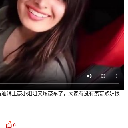
看迪拜土豪小姐姐又炫豪车了，大家有没有羡慕嫉妒恨
0