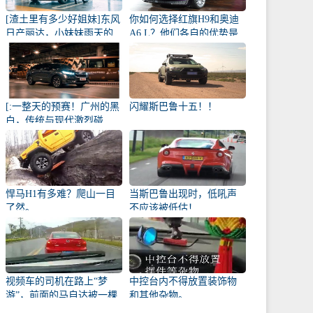
[渣土里有多少好姐妹]东风
你如何选择红旗H9和奥迪
日产丽达，小妹妹雨天的
A6 L？他们各自的优势是
爱侣
什么？
[:一整天的预赛！广州的黑
闪耀斯巴鲁十五！！
白，传统与现代激烈碰
撞！
悍马H1有多难？爬山一目
当斯巴鲁出现时，低吼声
了然。
不应该被低估！
视频车的司机在路上“梦
中控台内不得放置装饰物
游”，前面的马自达被一棵
和其他杂物。
幼苗撞了！