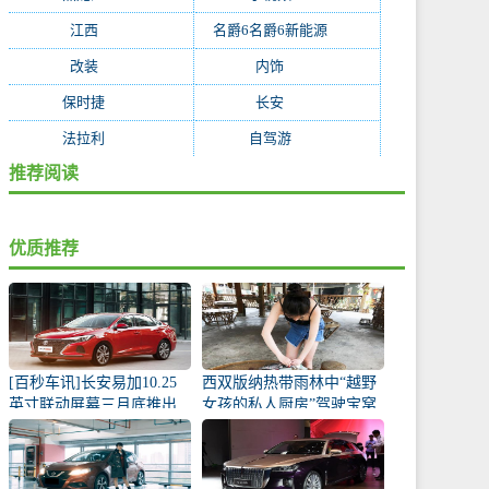
江西
(170)
名爵6名爵6新能源
(168)
改装
(162)
内饰
(130)
保时捷
(119)
长安
(118)
法拉利
(115)
自驾游
(112)
推荐阅读
优质推荐
[百秒车讯]长安易加10.25
西双版纳热带雨林中“越野
英寸联动屏幕三月底推出
女孩的私人厨房”驾驶宝窝
BX5