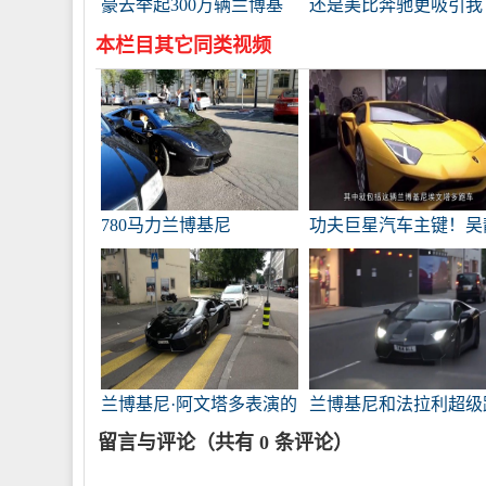
豪去举起300万辆兰博基
还是美比奔驰更吸引我
尼Urus，打开车门，看看
本栏目其它同类视频
表面最坚固的SUV是什
么。
780马力兰博基尼
功夫巨星汽车主键！吴
Aventador跑车
驾驶奔驰和甄子丹兰博
尼
兰博基尼·阿文塔多表演的
兰博基尼和法拉利超级
声音传到了耳朵里。
车
留言与评论（共有
0
条评论）