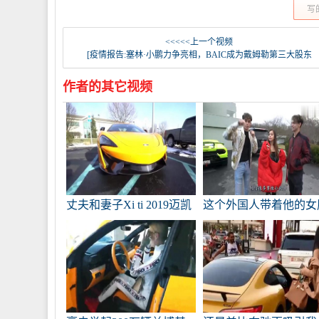
写
<<<<<上一个视频
[疫情报告:塞林·小鹏力争亮相，BAIC成为戴姆勒第三大股东
作者的其它视频
丈夫和妻子Xi ti 2019迈凯
这个外国人带着他的女
轮570S，拉下覆盖布后，
友去4S商店选择兰博基
这是惊人的。
尼。当他感觉到谁买了
时，他的女朋友慌了