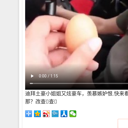
迪拜土豪小姐姐又炫豪车，羡慕嫉妒恨.快来
那？改查查