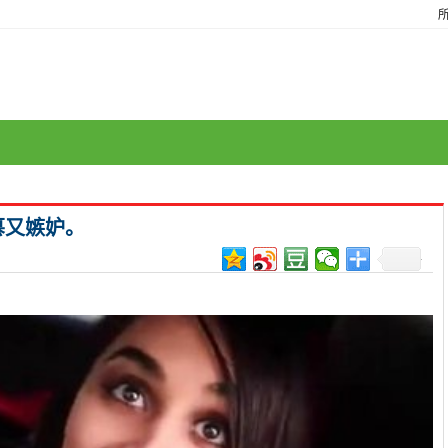
慕又嫉妒。