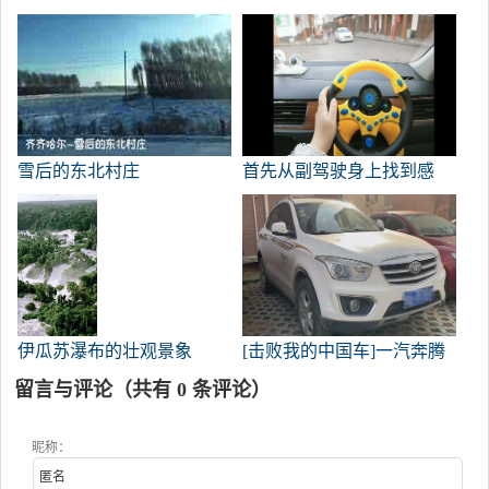
雪后的东北村庄
首先从副驾驶身上找到感
觉。
伊瓜苏瀑布的壮观景象
[击败我的中国车]一汽奔腾
X80真枪实弹！
留言与评论（共有
0
条评论）
昵称：