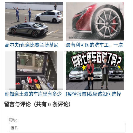
什么这么多人在这么大的噪
音后还买它？
高尔夫r直道比赛兰博基尼
最有利可图的洗车工，一次
Aventador S
洗5万辆车，将不得不被土
豪清洗几个月。
你知道土豪的车库里有多少
[疫情报告]我应该如何选择
辆车吗？
购买七座汽车？
留言与评论（共有
0
条评论）
昵称：