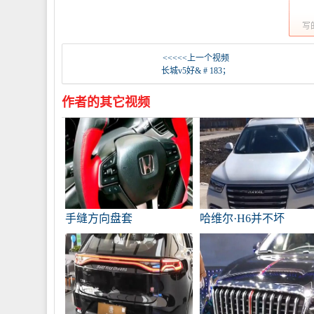
写
<<<<<上一个视频
长城v5好& # 183；
作者的其它视频
手缝方向盘套
哈维尔·H6并不坏