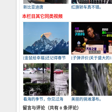
新比亚迪唐
红旗轿车真不错。
本栏目其它同类视频
[金鼠给幸福]还记得春节
[子弹评价]关于盛大的1
时我和四川省会成都达成
款车型能否守住最终底
的协议吗
线，以及19款车型能否
回C位的详细讨论
看海的季节，你见过海
美丽的骑滩瀑布。
吗？
留言与评论（共有
0
条评论）