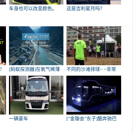
车身也可以改变颜色。
这是吉利星月吗？
7
[蚂蚁探测器]在氧气稀薄
不同的沙滩排球~ ~非常
的情况下，2.4自然吸气是
好！
重
很难爬上去的！
一辆豪车
[“金璇会”东子]酷奔驰巴
士