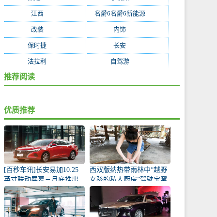
江西
(170)
名爵6名爵6新能源
(168)
改装
(162)
内饰
(130)
保时捷
(119)
长安
(118)
法拉利
(115)
自驾游
(112)
推荐阅读
优质推荐
[百秒车讯]长安易加10.25
西双版纳热带雨林中“越野
英寸联动屏幕三月底推出
女孩的私人厨房”驾驶宝窝
BX5