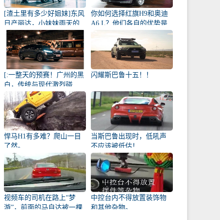
[渣土里有多少好姐妹]东风
你如何选择红旗H9和奥迪
日产丽达，小妹妹雨天的
A6 L？他们各自的优势是
爱侣
什么？
[:一整天的预赛！广州的黑
闪耀斯巴鲁十五！！
白，传统与现代激烈碰
撞！
悍马H1有多难？爬山一目
当斯巴鲁出现时，低吼声
了然。
不应该被低估！
视频车的司机在路上“梦
中控台内不得放置装饰物
游”，前面的马自达被一棵
和其他杂物。
幼苗撞了！