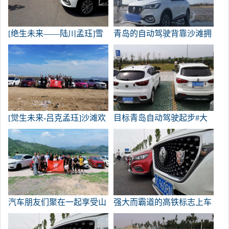
[绝生未来——陆川孟珏]雪
青岛的自动驾驶背靠沙滩拥
原湖派对玩水！
抱大海
[觉生未来-吕克孟珏]沙滩欢
目标青岛自动驾驶起步#大
呼#大奖赛车主短片比赛#
奖赛车主短片比赛#
汽车朋友们聚在一起享受山
强大而霸道的高铁标志上车
里的凉爽！
后，假装是高铁版本！