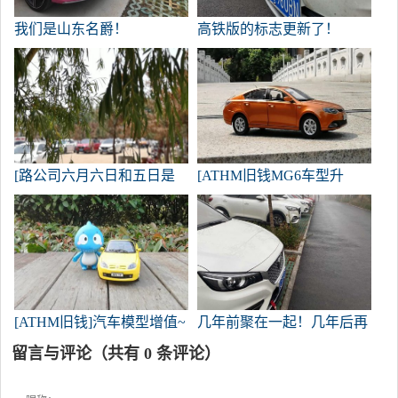
我们是山东名爵！
高铁版的标志更新了！
[路公司六月六日和五日是
[ATHM旧钱MG6车型升
最高领导人
值！
[ATHM旧钱]汽车模型增值~
几年前聚在一起！几年后再
~ ~米高梅
见！
留言与评论（共有
0
条评论）