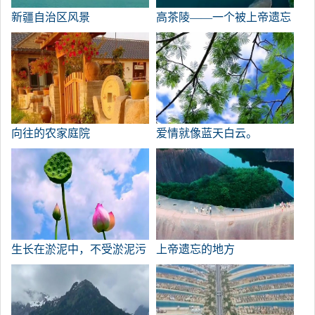
新疆自治区风景
高茶陵——一个被上帝遗忘
的地方
向往的农家庭院
爱情就像蓝天白云。
生长在淤泥中，不受淤泥污
上帝遗忘的地方
染