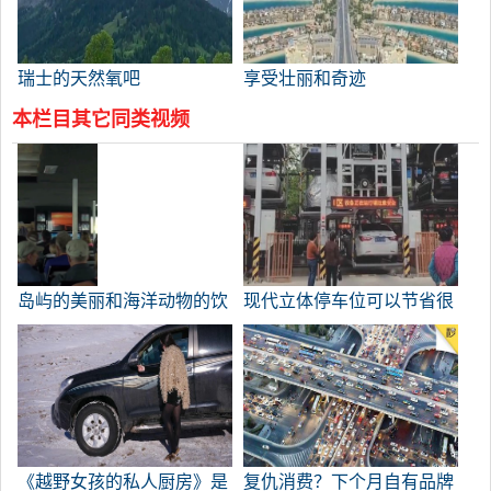
瑞士的天然氧吧
享受壮丽和奇迹
本栏目其它同类视频
岛屿的美丽和海洋动物的饮
现代立体停车位可以节省很
水
多空
《越野女孩的私人厨房》是
复仇消费？下个月自有品牌