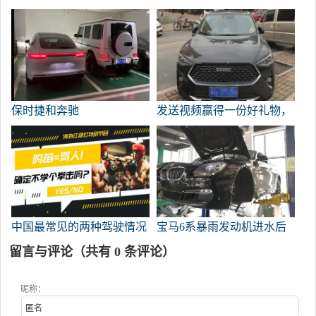
如何在零下20度的雪山上画
销售额增长499%或更多？
出穿丝袜的佩吉的
总编辑的观点
保时捷和奔驰
发送视频赢得一份好礼物，
展示你的汽车故事-哈夫F7x
实景拍摄
中国最常见的两种驾驶情况
宝马6系暴雨发动机进水后
在美国可能会受到惩罚。
大修
留言与评论（共有
0
条评论）
昵称：