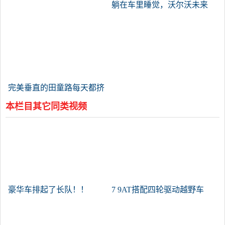
躺在车里睡觉，沃尔沃未来
的概念车会是什么样子？
完美垂直的田童路每天都挤
满了汽车！
本栏目其它同类视频
豪华车排起了长队！！
7 9AT搭配四轮驱动越野车
雪佛兰拓荒者