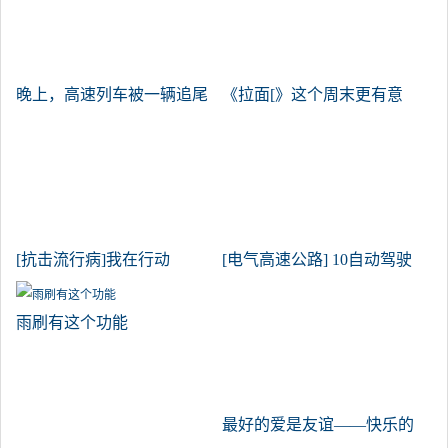
晚上，高速列车被一辆追尾
《拉面[》这个周末更有意
车追尾了。
义吗？
[抗击流行病]我在行动
[电气高速公路] 10自动驾驶
洛阳，特斯拉S70型超范围
和相亲武器
雨刷有这个功能
最好的爱是友谊——快乐的