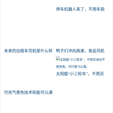
停车机器人来了，不用车钥
匙也可以停车！
未来的出租车司机是什么样
鸭子们冲向高速，食品司机
的？没有司机能把车停在一
们震惊了网民们。
边！
太阳能“小三轮车”，不用买
油也不用充电，可行驶70公
里。
可充气黑色技术轮胎可以通
过插入胶囊再生，而无需更
换磨损的胎面。