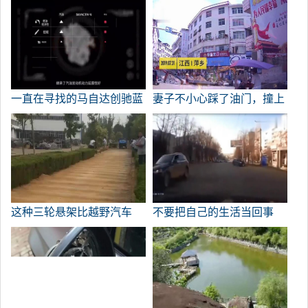
自己在沙井拍了牡蛎人的生
时出了事故。
活照片。
一直在寻找的马自达创驰蓝
妻子不小心踩了油门，撞上
天x发动机。
了8辆车，而丈夫踩了4次刹
车。
这种三轮悬架比越野汽车
不要把自己的生活当回事
好。
哦。