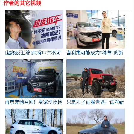
作者的其它视频
[超级反汇编]奔腾T77“不可
吉利集可能成为“种草”的新
修复”不会变得混乱？专家
选择。大众汽车也可以做得
拆车解释原因！
很好
再看奔驰召回！专家现场检
只是为了征服世界！试驾新
查，有什么问题让车主如此
吉普牧人，了解为什么它的
担心？
经典是不可替代的。