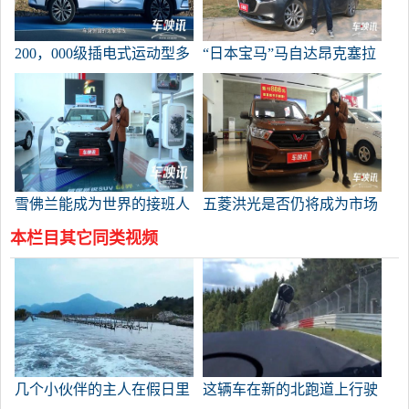
200，000级插电式运动型多
“日本宝马”马自达昂克塞拉
功能车的真正优势不仅仅在
声称“人是一体”是真的吗？
于加长它！试驾比亚迪歌曲
专业版
雪佛兰能成为世界的接班人
五菱洪光是否仍将成为市场
吗？
的“热点”，因为它不仅是拉
本栏目其它同类视频
货，也是载人。
几个小伙伴的主人在假日里
这辆车在新的北跑道上行驶