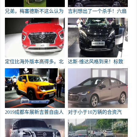
兄弟，梅塞德斯不这么认为
吉利想出了一个杀手！六扇
门相对而开。江南水乡设计
挑战比亚迪中国龙。
定位比海外版本高得多。北
达斯·维达风格到来！标致
京现代的新款ix25科技含量
4008黑曜石版亮相成都车展
很高。
2019成都车展新吉普自由人
对于小于10万辆的合资汽
1.3吨全国首次亮相
车，选择这四种型号绝对没
有错。