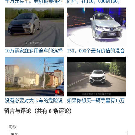
十万元买车。老机械师推荐
同样，在110，000到160，
了这5辆车。性价比极高。
000之间，谁更好，本田思
域还是丰田卡罗拉？
10万辆家庭多用途车的选择
150，000个最有价值的混合
是什么？这些型号非常省
模型看起来年轻时尚的花
油！
冠。
没有必要对大卡车的危险说
如果你想买一辆手里有15万
太多。不要冒险。
人的日本车，除了思域，还
留言与评论（共有
0
条评论）
有什么选择？
昵称：