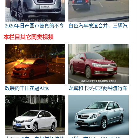
2020年日产图卢兹真的不令
白色汽车被迫合并，三辆汽
人失望！5.6V8自吸带空空
车相撞。
本栏目其它同类视频
气悬架。
改装的丰田花冠Altis
龙翼和卡罗拉这两种流行车
型的实际油耗是多少？