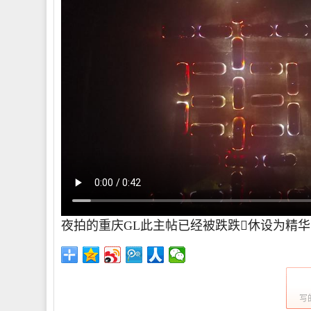
夜拍的重庆GL此主帖已经被跌跌休设为精华
写