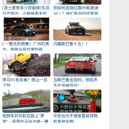
[渣土里有多少好姐妹]东风
你如何选择红旗H9和奥迪
日产丽达，小妹妹雨天的
A6 L？他们各自的优势是
爱侣
什么？
[:一整天的预赛！广州的黑
闪耀斯巴鲁十五！！
白，传统与现代激烈碰
撞！
悍马H1有多难？爬山一目
当斯巴鲁出现时，低吼声
了然。
不应该被低估！
视频车的司机在路上“梦
中控台内不得放置装饰物
游”，前面的马自达被一棵
和其他杂物。
幼苗撞了！