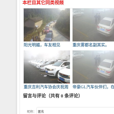
本栏目其它同类视频
阳光明媚，车友相见
重庆雾都名副其实。
重庆吉利汽车协会庆祝周
帝豪GL汽车伙伴们，
年
风、雾、雨中，我会在
留言与评论（共有
0
条评论）
庆等你们
昵称：