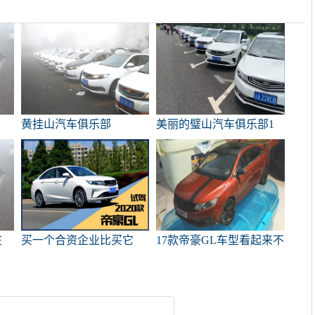
错
黄挂山汽车俱乐部
美丽的璧山汽车俱乐部1
在
买一个合资企业比买它
17款帝豪GL车型看起来不
重
好。我有大约100，000个
错
L2级自动驾驶仪。试试新
的帝豪GL