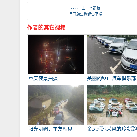
<<<<<上一个视频
日间航空摄影也不错
作者的其它视频
重庆夜景拍摄
美丽的璧山汽车俱乐部
阳光明媚，车友相见
金凤瑶池采风的珍贵影