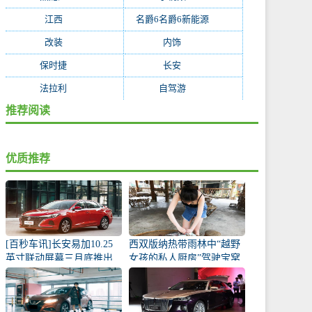
江西
(170)
名爵6名爵6新能源
(168)
改装
(162)
内饰
(130)
保时捷
(119)
长安
(118)
法拉利
(115)
自驾游
(112)
推荐阅读
优质推荐
[百秒车讯]长安易加10.25
西双版纳热带雨林中“越野
英寸联动屏幕三月底推出
女孩的私人厨房”驾驶宝窝
BX5