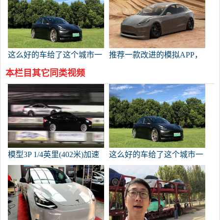
钢赛车场。
道比赛。
这么好的车给了这个城市一
推荐一款改进的模拟APP，
笔奖金。我认为应该退款。
但它需要一点电力。
本栏目其它同类视频
模型3P 1/4英里(402米)加速
这么好的车给了这个城市一
11.858秒，比最初的M4快。
笔奖金。我认为应该退款。