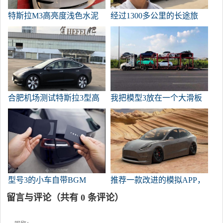
特斯拉M3高亮度浅色水泥
经过1300多公里的长途旅
灰转换成大块，低调又不失
行，模型3到达了秦皇岛首
质感，并附有贴膜工艺视
钢赛车场。
频。
合肥机场测试特斯拉3型高
我把模型3放在一个大滑板
性能原车100公里制动距离
车上，用于快速四轮驱动直
36.78米
道比赛。
型号3的小车自带BGM
推荐一款改进的模拟APP，
但它需要一点电力。
留言与评论（共有
0
条评论）