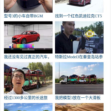
型号3的小车自带BGM
找到一个红色凯迪拉克CT5
运行图片
我还没有见过真正的汽车，
特斯拉Model3在秦皇岛站参
所以我可以用这个软件把
加了400米加速比赛，全程
CT5投射到真实的环境中。
录像。
经过1300多公里的长途旅
我把模型3放在一个大滑板
行，模型3到达了秦皇岛首
车上，用于快速四轮驱动直