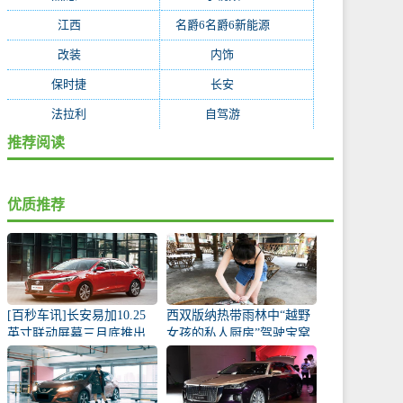
江西
(170)
名爵6名爵6新能源
(168)
改装
(162)
内饰
(130)
保时捷
(119)
长安
(118)
法拉利
(115)
自驾游
(112)
推荐阅读
优质推荐
[百秒车讯]长安易加10.25
西双版纳热带雨林中“越野
英寸联动屏幕三月底推出
女孩的私人厨房”驾驶宝窝
BX5