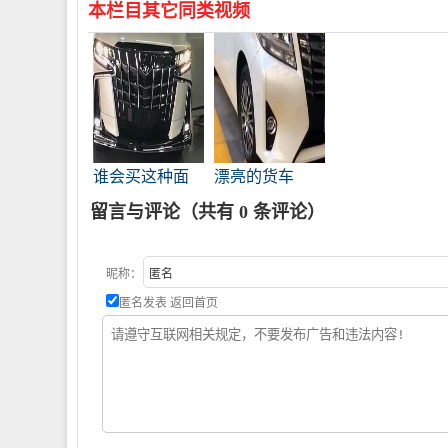
本栏目其它同类视频
谁会买这种面
漂亮的货车
包
留言与评论（共有
0
条评论）
昵称：
匿名发表
返回首页