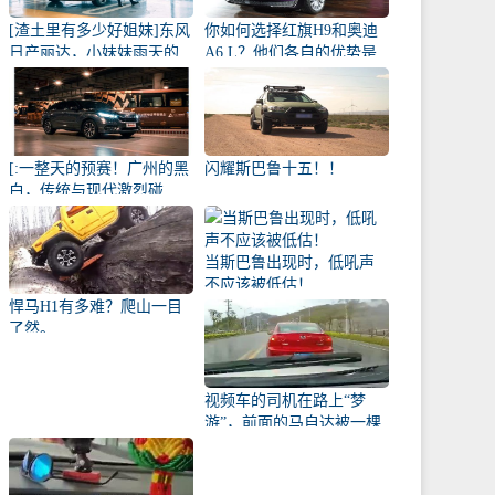
[渣土里有多少好姐妹]东风
你如何选择红旗H9和奥迪
日产丽达，小妹妹雨天的
A6 L？他们各自的优势是
爱侣
什么？
[:一整天的预赛！广州的黑
闪耀斯巴鲁十五！！
白，传统与现代激烈碰
撞！
当斯巴鲁出现时，低吼声
不应该被低估！
悍马H1有多难？爬山一目
了然。
视频车的司机在路上“梦
游”，前面的马自达被一棵
幼苗撞了！