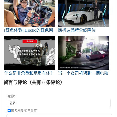
[鲸鱼体验] Hiroko的红色网
斯柯达品牌全线降价
和高性能汽车日
什么是非承重和承重车体？
当一个女司机遇到一辆电动
车过马路时，她毫不留情，
留言与评论（共有
0
条评论）
就是说，她撞了它！
昵称：
匿名发表
返回首页