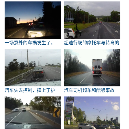
国能力。
在2019年广州车展上亮相。
一场意外的车祸发生了。
超速行驶的摩托车与转弯的
汽车相撞。
汽车失去控制，撞上了护
汽车司机超车和酝酿事故
栏。