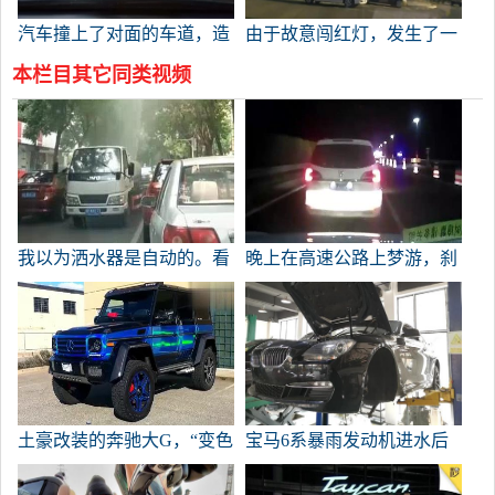
汽车撞上了对面的车道，造
由于故意闯红灯，发生了一
成了一场悲惨的事故。
起事故。
本栏目其它同类视频
我以为洒水器是自动的。看
晚上在高速公路上梦游，刹
到这一幕真令人尴尬！
车不如汽车追尾前好！
土豪改装的奔驰大G，“变色
宝马6系暴雨发动机进水后
龙”车身酷爆了！
大修