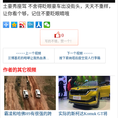
土豪秀座驾 不舍得眨眼豪车出没街头，天天不重样，
让你看个够，记住不要眨眼睛哦
0
写的不错，赞一个！
<<<<<上一个视频
下一个视频 >>>>>
兰博基尼的咆哮让我热血沸腾。
按下索纳塔后座空双人行李箱
作者的其它视频
霸凌和哈佛H9有很强的跨
实际的斯柯达Komuk GT将