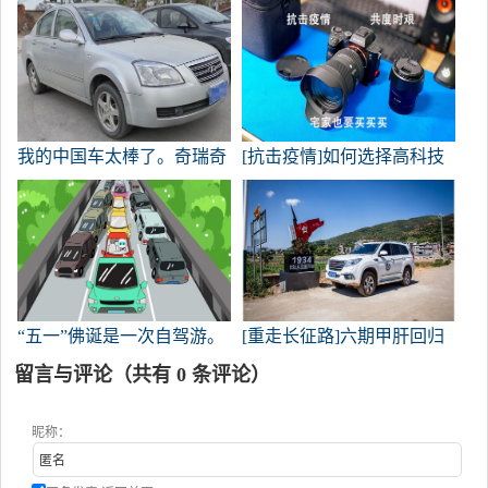
蓝鲸力量与朗逸展开竞争，
口路》!我遇到了一群80多
在市场上的售价为72900-
万辆哈雷摩托车。
103900元。
我的中国车太棒了。奇瑞奇
[抗击疫情]如何选择高科技
云3是一个真正的镜头。
健身器材——石马24-70E刺
刀大师G的主观评价
“五一”佛诞是一次自驾游。
[重走长征路]六期甲肝回归
金沙江
留言与评论（共有
0
条评论）
昵称：