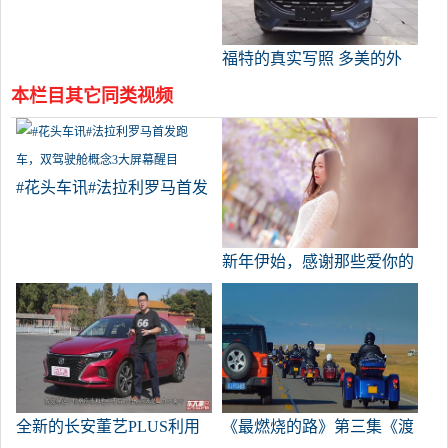
福特的真实写照 多美的外
观啊
本栏目其它同类视频
#花头车讯#法拉利罗马首发
跑车，双驾驶舱概念3大屏
幕醒目
新年伊始，感谢那些爱你的
人的陪伴和关心。
全新的长安董艺PLUS利用
《最燃烧的路》第三集《渡