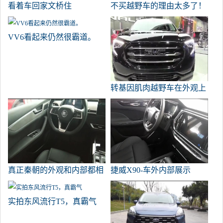
看着车回家文桥住
不买越野车的理由太多了！
VV6看起来仍然很霸道。
转基因肌肉越野车在外观上
太霸道了
真正秦朝的外观和内部都相
捷威X90-车外内部展示
当好看。
实拍东风流行T5，真霸气