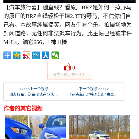
【汽车旅行嘉】蹦直线？看原厂BRZ是如何干掉野马
的原厂的BRZ直线轻松干掉2.3T的野马，不信你们自
己看。本故事纯属搞笑，网友们看个乐，拍摄场地为
封闭道路，无任何非法飙车行为。此主帖已经被丰评
McLa，蹦它666，棒 棒
0
写的不错，赞一个！
<<<<<上一个视频
下一个视频 >>>>>
朋友取车，送车仪式在4S店举行
#花头车讯#“韩国红旗”由杰尼斯的继承者尼斯的G80发行
作者的其它视频