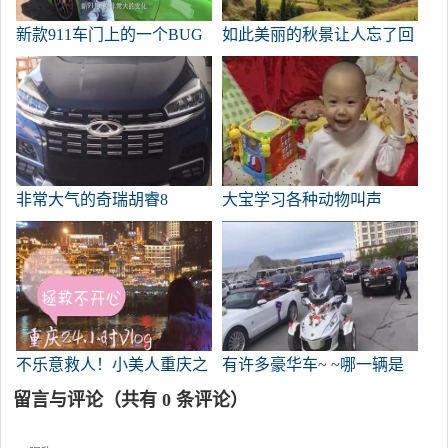
新款911车门上的一个BUG
如此美丽的秋景让人忘了回
去！
非常大气的奇瑞胡睿8
大宝学习各种动物叫声
不乐意救人！小美人重庆之
有许多豪华车~ ~哪一辆是
旅视频视频视频21
我的？
留言与评论（共有
0
条评论）