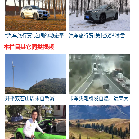
“汽车旅行贾”之间的动态平
汽车旅行贾]美化双清冰雪
静，体验2020年宝马
的全新体验
本栏目其它同类视频
开平双石山周末自驾游
卡车灾难引发自燃，远离大
型货物