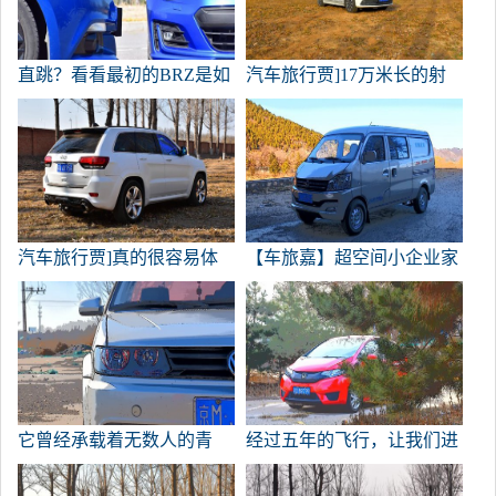
直跳？看看最初的BRZ是如
汽车旅行贾]17万米长的射
何杀死野马的
手座撞上地面后，你现在节
省了多少燃料？
汽车旅行贾]真的很容易体
【车旅嘉】超空间小企业家
验百万级V8
专家，长安V3箱货
它曾经承载着无数人的青
经过五年的飞行，让我们进
春，但现在它早已远去。
来看看。