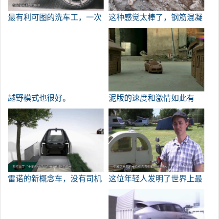
最有利可图的洗车工，一次
这种感觉太棒了，钢筋混凝
洗5万辆车，将不得不被土
土吉普牧人越野
豪清洗几个月。
越野模式也很好。
泥版的速度和激情如此有
趣，值得一看。
雷诺的新概念车，没有司机
这位年轻人发明了世界上最
也没有方向盘，威胁要在10
小的轿车，配有所有的平板
年内更换出租车。
电视和5万英镑的旅游费