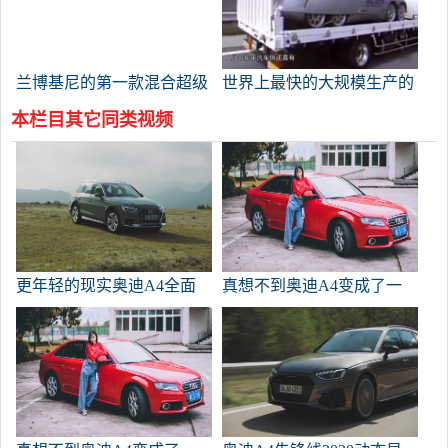
用。
兰博基尼的第一款混合超级
世界上最快的大规模生产的
赛车，2584万辆，限于63辆
电动汽车，有八个轮子，加
本栏目其它同类视频
速秒杀保时捷911。
更年轻的现实奥迪A4全面
真想不到奥迪A4变成了一
个人形装备陪我，人工智能
还有多远？