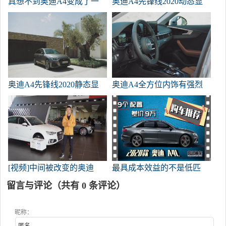
真想不到奥迪A4变成了一
奥迪A4先锋线2020动态显
个人形装备陪我，人工智能
示
还有多远？
奥迪A4先锋线2020静态显
奥迪A4全方位内饰有强烈
示器
的科技感
[视频]中间被改变的奥迪
最具成本效益的不是低匹
A4L闻起来好吗？外观配置
配。袁舒详细分析了新款奥
留言与评论（共有
0
条评论）
升级的性价比分析
迪A4L的型号。
昵称：