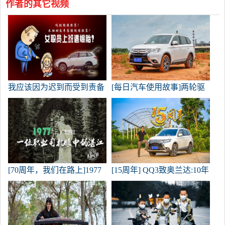
作者的其它视频
我应该因为迟到而受到责备
[每日汽车使用故事]两轮驱
吗？如何处理路上漏气的轮
动的奥兰德也是疯狂的，无
胎？奥兰达的女主人教你如
畏的前进和挑战潮湿的黄
何扭转乾坤！
泥。
[70周年，我们在路上]1977
[15周年] QQ3致奥兰达:10年
年，老职业司机眼中的湛江
3辆车:看车和购车与汽车之
家