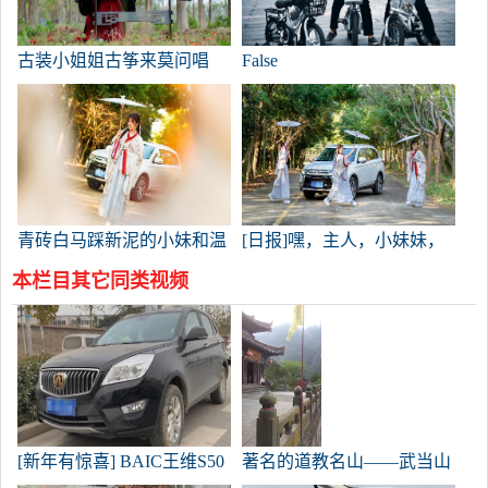
古装小姐姐古筝来莫问唱
False
歌。天涯也回到了莫问
青砖白马踩新泥的小妹和温
[日报]嘿，主人，小妹妹，
柔的韩福游览了茂名潘茂名
我要和奥兰达一起下山去参
本栏目其它同类视频
公园。
观潘茂名公园。
[新年有惊喜] BAIC王维S50
著名的道教名山——武当山