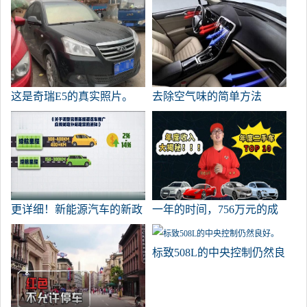
这是奇瑞E5的真实照片。
去除空气味的简单方法
更详细！新能源汽车的新政
一年的时间，756万元的成
策将从现在开始实施，里程
本，总结出年度二手车前10
低于150公里的车辆将取消
名
标致508L的中央控制仍然良
补贴。
好。