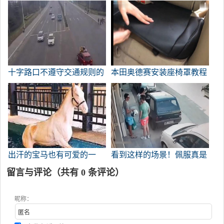
况下吃鸡腿。
十字路口不遵守交通规则的
本田奥德赛安装座椅罩教程
严重后果
+17
出汗的宝马也有可爱的一
看到这样的场景！佩服真是
面。
佩服！
留言与评论（共有
0
条评论）
昵称：