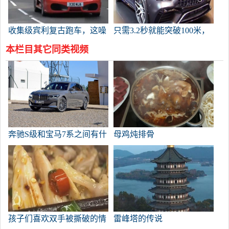
收集级宾利复古跑车，这噪
只需3.2秒就能突破100米，
音太惊人了！
奔驰AMG GT 63，酷毙
本栏目其它同类视频
了！
奔驰S级和宝马7系之间有什
母鸡炖排骨
么选择？他们各自的优势是
什么？
孩子们喜欢双手被撕破的情
雷峰塔的传说