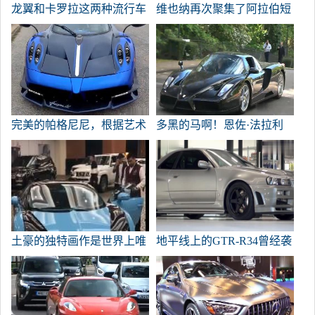
龙翼和卡罗拉这两种流行车
维也纳再次聚集了阿拉伯短
型的实际油耗是多少？
跑运动员。这种势能会再相
遇多少次？
完美的帕格尼尼，根据艺术
多黑的马啊！恩佐·法拉利
品创造的超级运行！
出现了，并有一种非凡的气
氛！
土豪的独特画作是世界上唯
地平线上的GTR-R34曾经袭
一的布加迪！
击了布加迪国王！