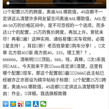
12个配置25万的跨度，奥迪A6L哪款值，4S店都不一
定讲这么清楚许多网友留言问奥迪A6L哪款值，A6L在
40-50万的价格区间中，是不可忽视的一个选项，而多
达12个的配置，25万的售价跨度，再加上许，意犹未
尽！再看遍！这种实用、通俗易懂买车视频，必需
星支持！，耳目新！老百姓挚爱购车分享！，文
章 北方就45驱 南方就40，333，理工男？？，
666666，清晰明，，顶贴，666，哇，真棒，次3系我
问A6L，今天就来干货，ssss肯定讲清楚，店里有
哪个配置现车，那这个配置就最，666，此主帖已
经被亦正亦邪设为精华帖帖子标题：12个配置25万跨
度，奥迪A6L哪款值，4S店都定讲这么清楚精华理
由：作业，详细。我选旗舰致雅