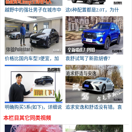
越野中的强壮男子在城市中
这6种配置都是2.0T，为什
表现如何？袁叔叔测试吉普
么你建议买中国的，并详细
的新牧民
解释哪种凯迪拉克XT5值？
价格比国内车型3便宜，加
袁舒试驾了新款胡睿7
速比奥迪TT快。袁舒去商
PRO。它看起来不错，而且
店体验北极星2
有很强的动力。它价值不到
15万元。
明确购买5系(如下)，详细说
追求安逸和舒适没有错。袁
明如何选择国产宝马5系
叔叔试着开雷克萨斯ES
本栏目其它同类视频