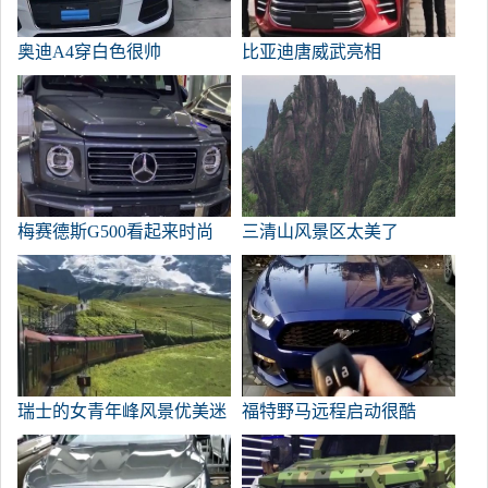
奥迪A4穿白色很帅
比亚迪唐威武亮相
梅赛德斯G500看起来时尚
三清山风景区太美了
而霸气
瑞士的女青年峰风景优美迷
福特野马远程启动很酷
人。