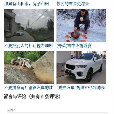
那里有山和水，房子和田
牧民的雪会更漂亮
野，非常好。
不要把别人的礼让视为理所
[野菜]雪中火锅盛宴
当然！
不要拼命玩！钢管汽车的陡
“爱拍汽车”魏送VV5超帅亮
坡
相
留言与评论（共有
0
条评论）
昵称：