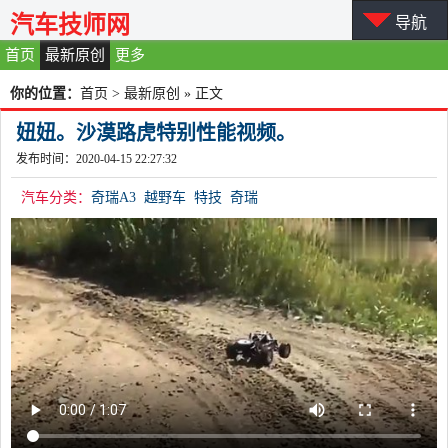
汽车技师网
导航
首页
最新原创
更多
你的位置：
首页
>
最新原创
» 正文
妞妞。沙漠路虎特别性能视频。
发布时间：2020-04-15 22:27:32
汽车分类：
奇瑞A3
越野车
特技
奇瑞