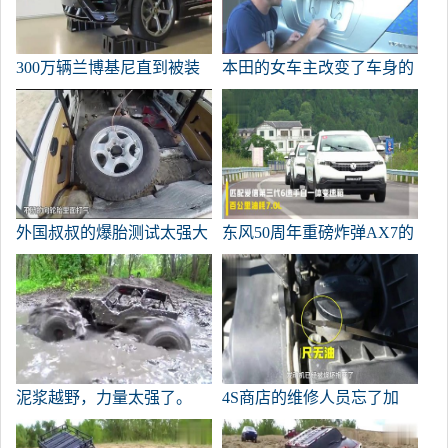
300万辆兰博基尼直到被装
本田的女车主改变了车身的
饰后才知道什么是新外观。
颜色。画完成后，主人的脸
变绿了。
外国叔叔的爆胎测试太强大
东风50周年重磅炸弹AX7的
了。
亮点是什么？
泥浆越野，力量太强了。
4S商店的维修人员忘了加
油，他驱车1公里来到摊位