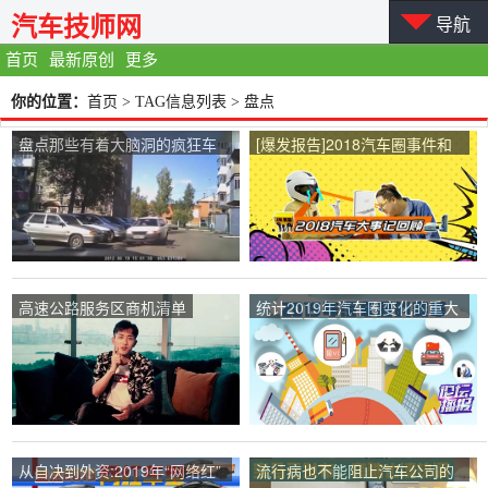
汽车技师网
导航
首页
最新原创
更多
你的位置：
首页
> TAG信息列表 > 盘点
盘点那些有着大脑洞的疯狂车
[爆发报告]2018汽车圈事件和
祸。
独立品牌危机清单？
高速公路服务区商机清单
统计2019年汽车圈变化的重大
事件
从自决到外资:2019年“网络红”
流行病也不能阻止汽车公司的