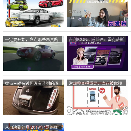
新车有趣回顾
步伐！值得期待的“云发布”新
车库存
一定要开始，盘点那些昂贵的
吉利ICON、威兰达、雷克萨斯
豪华车
LM、2月份推出的3款新车库
存
盘点三辆有钱但没有系列的超
常规秒变得重要，库存被你视
级豪华车。
为“黑色技术”而忽略
从自决到外资:2019年“网络红”