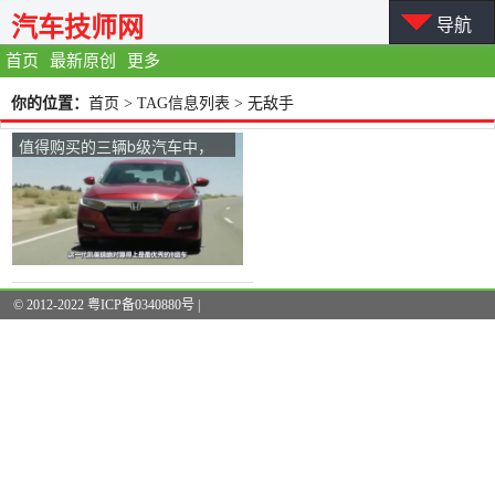
汽车技师网
导航
首页
最新原创
更多
你的位置：
首页
> TAG信息列表 > 无敌手
值得购买的三辆b级汽车中，
约有20万辆几乎是无敌的。
© 2012-2022 粤ICP备0340880号 |