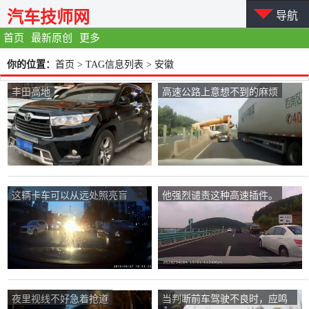
汽车技师网
导航
首页
最新原创
更多
你的位置：
首页
> TAG信息列表 > 安徽
丰田高地
高速公路上意想不到的麻烦
这辆卡车可以从远处照亮盲
他强烈谴责这种高速插件。
人。
夜里视线不好急着抢道
当判断前车驾驶不良时，应鸣