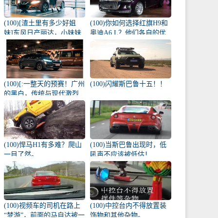
(100)[渣土里有多少好姐
(100)你如何选择红旗H9和
妹]东风日产丽达，小妹妹
奥迪A6 L？他们各自的优
雨天的爱侣
势是什么？
(100)[:一整天的预赛！广州
(100)闪耀斯巴鲁十五！！
的黑白，传统与现代激烈
碰撞！
(100)悍马H1有多难？爬山
(100)当斯巴鲁出现时，低
一目了然。
吼声不应该被低估！
(100)视频车的司机在路上
(100)中控台内不得放置装
“梦游”，前面的马自达被一
饰物和其他杂物。