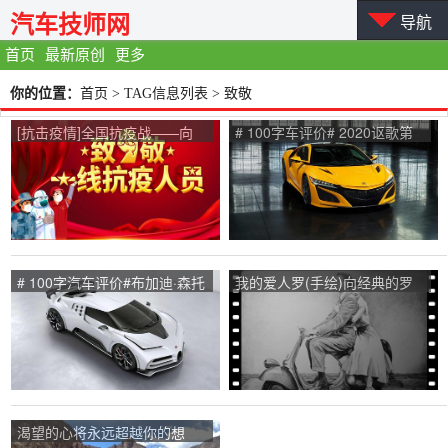
汽车技师网
导航
首页
最新原创
更多
你的位置：
首页
> TAG信息列表 > 致敬
[抗击疫情]全国抗疫战——向
# 100字车评价# 2020讴歌第
一线抗疫人员致敬
一代NSX
# 100字汽车评价#布加迪·森托
我的爱人罗(手绘)向经典的罗
迪奇用夸张的表达向经典致敬
马节日致敬
渴望的心将永远超越你的想