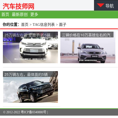
汽车技师网
导航
首页
最新原创
更多
你的位置：
首页
> TAG信息列表 > 面子
25万辆左右最“爱面子”的5辆
三辆价格在10万英镑左右的汽
车！非常有竞争力
车有利于驾驶、提高和挽回面
子。
25万辆左右，最体面的5辆
车！第二段很有竞争力
© 2012-2022 粤ICP备0340880号 |