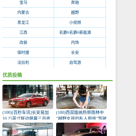
宝马
(234)
奔驰
(228)
内蒙古
(199)
越野
(195)
黑龙江
(194)
小视频
(171)
江西
(170)
名爵6名爵6新能源
(168)
改装
(162)
内饰
(130)
保时捷
(119)
长安
(118)
法拉利
(115)
自驾游
(112)
优质投稿
(100)[百秒车讯]长安易加
(100)西双版纳热带雨林中
10.25英寸联动屏幕三月底
“越野女孩的私人厨房”驾驶
推出
宝窝BX5