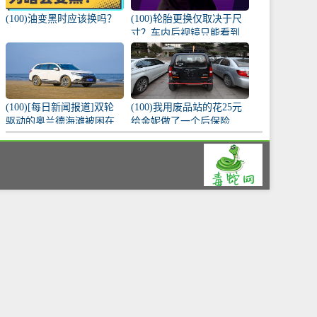
(100)油变黑时应该换吗？
(100)轮胎更换仅取决于尺
寸？车内后视镜只能看到
车内？原来这么多讲究！
(100)[每日新闻报道]双轮
(100)我用废品站的花25元
驱动的奥兰德海滩被困在
给金妮做了一个后保险
车内，遇到危险时能冷静
杠。
而安全地处理。