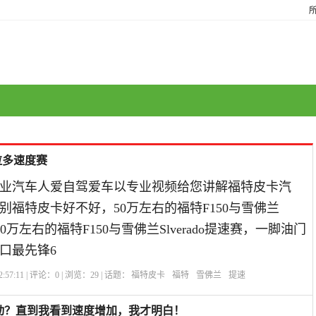
维拉多速度赛
业汽车人爱自驾爱车以专业视频给您讲解福特皮卡汽
别福特皮卡好不好，50万左右的福特F150与雪佛兰
速赛50万左右的福特F150与雪佛兰Slverado提速赛，一脚油门
口最先锋6
:57:11 | 评论：
0
| 浏览：
29
| 话题：
福特皮卡
福特
雪佛兰
提速
动？直到我看到速度增加，我才明白！