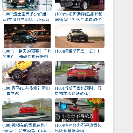
(100)[渣土里有多少好姐
(100)你如何选择红旗H9和
妹]东风日产丽达，小妹妹
奥迪A6 L？他们各自的优
雨天的爱侣
势是什么？
(100)[:一整天的预赛！广州
(100)闪耀斯巴鲁十五！！
的黑白，传统与现代激烈
碰撞！
(100)悍马H1有多难？爬山
(100)当斯巴鲁出现时，低
一目了然。
吼声不应该被低估！
(100)视频车的司机在路上
(100)中控台内不得放置装
“梦游”，前面的马自达被一
饰物和其他杂物。