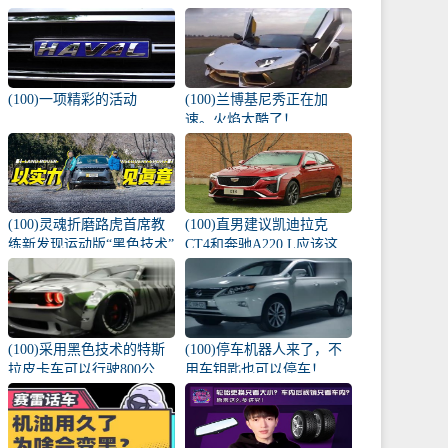
棵幼苗撞了！
(100)一项精彩的活动
(100)兰博基尼秀正在加
速。火焰太酷了！
(100)灵魂折磨路虎首席教
(100)直男建议凯迪拉克
练新发现运动版“黑色技术”
CT4和奔驰A220 L应该这
牛？
样选择！
(100)采用黑色技术的特斯
(100)停车机器人来了，不
拉皮卡车可以行驶800公
用车钥匙也可以停车！
里！