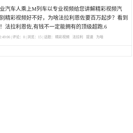
业汽车人乘上M列车以专业视频给您讲解精彩视频汽
别精彩视频好不好，为啥法拉利恩佐要百万起步？看到
！法拉利恩佐,有钱不一定能拥有的顶级超跑.6
:49:06 | 评论：
0
| 浏览：
15
| 话题：
精彩视频
法拉利
提速
为啥