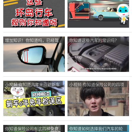
通过踩油门来控制的？
增加知识！你知道吗，已经驾
你知道这些汽车的常识吗？
驶了十多年的老司机不一定知
道汽车的常识。
小视频:你知道六年来回避新车
小视频:你知道保险公司的四项
年检的错误吗？
免费服务吗？省钱的新技能
你知道保险公司有这四种免费
你知道如何选择我们汽车的轮