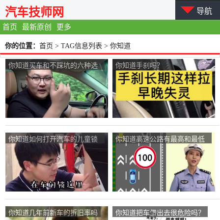
汽车技师网
导航
首页
最新原创
更多
你的位置：
首页
> TAG信息列表 > 你知道
你知道买车和不踩坑的六种选
你知道手刹吗？
择吗？
你知道如何打开汽车的儿童锁
你知道高速公路有最高和最低
吗
速度限制吗？
你知道几年前新车的折旧率吗
你知道把车借出去很危险吗？