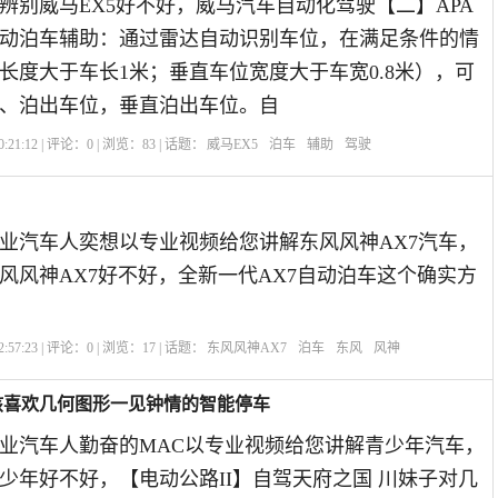
辨别威马EX5好不好，威马汽车自动化驾驶【二】APA
动泊车辅助：通过雷达自动识别车位，在满足条件的情
长度大于车长1米；垂直车位宽度大于车宽0.8米），可
、泊出车位，垂直泊出车位。自
:21:12 | 评论：
0
| 浏览：
83
| 话题：
威马EX5
泊车
辅助
驾驶
业汽车人奕想以专业视频给您讲解东风风神AX7汽车，
风风神AX7好不好，全新一代AX7自动泊车这个确实方
:57:23 | 评论：
0
| 浏览：
17
| 话题：
东风风神AX7
泊车
东风
风神
女孩喜欢几何图形一见钟情的智能停车
业汽车人勤奋的MAC以专业视频给您讲解青少年汽车，
少年好不好，【电动公路II】自驾天府之国 川妹子对几