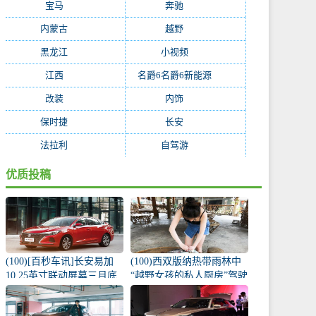
宝马
(234)
奔驰
(228)
内蒙古
(199)
越野
(195)
黑龙江
(194)
小视频
(171)
江西
(170)
名爵6名爵6新能源
(168)
改装
(162)
内饰
(130)
保时捷
(119)
长安
(118)
法拉利
(115)
自驾游
(112)
优质投稿
(100)[百秒车讯]长安易加
(100)西双版纳热带雨林中
10.25英寸联动屏幕三月底
“越野女孩的私人厨房”驾驶
推出
宝窝BX5