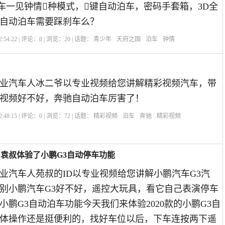
车一见钟情种模式，键自动泊车，密码手套箱，3D全
自动泊车需要踩刹车么？
:54:22 | 评论：
0
| 浏览：
20
| 话题：
青少年
天府之国
泊车
钟情
业汽车人冰二爷以专业视频给您讲解精彩视频汽车，带
视频好不好，奔驰自动泊车厉害了！
:48:15 | 评论：
0
| 浏览：
72
| 话题：
精彩视频
泊车
奔驰
精彩视频
袁叔体验了小鹏G3自动停车功能
业汽车人苑叔的ID以专业视频给您讲解小鹏汽车G3汽
别小鹏汽车G3好不好，遥控大玩具，看它自己表演停车
小鹏G3自动泊车功能今天我们来体验2020款的小鹏G3自
体操作还是挺便利的，找好车位以后，下车连按两下遥