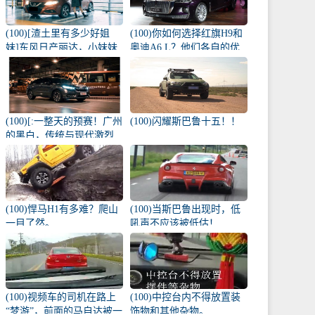
(100)[渣土里有多少好姐
(100)你如何选择红旗H9和
妹]东风日产丽达，小妹妹
奥迪A6 L？他们各自的优
雨天的爱侣
势是什么？
(100)[:一整天的预赛！广州
(100)闪耀斯巴鲁十五！！
的黑白，传统与现代激烈
碰撞！
(100)悍马H1有多难？爬山
(100)当斯巴鲁出现时，低
一目了然。
吼声不应该被低估！
(100)视频车的司机在路上
(100)中控台内不得放置装
“梦游”，前面的马自达被一
饰物和其他杂物。