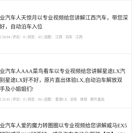
业汽车人天惊月以专业视频给您讲解江西汽车，带您深
好，自动泊车入位
:54:04 | 评论：
0
| 浏览：
43
| 话题：
江西
泊车
江西
业汽车人AAA菜鸟看车以专业视频给您讲解星途LX汽
别星途LX好不好，原片直出体验LX,自动泊车解放双
手及小姐姐们!
:32:41 | 评论：
0
| 浏览：
94
| 话题：
星途LX
泊车
体验
原片直出
业汽车人爱的魔力转圏圈以专业视频给您讲解威马EX5