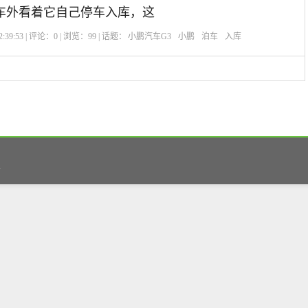
车外看着它自己停车入库，这
:39:53 | 评论：
0
| 浏览：
99
| 话题：
小鹏汽车G3
小鹏
泊车
入库
务