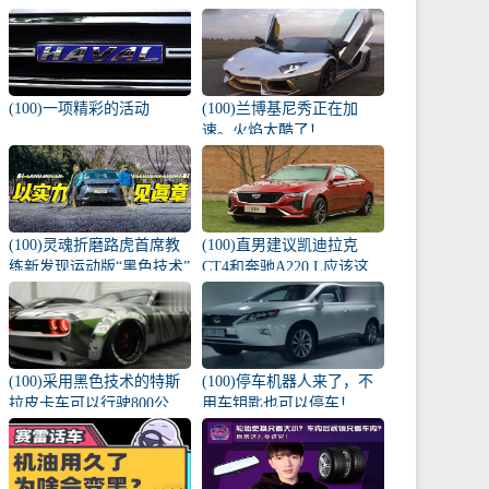
棵幼苗撞了！
(100)一项精彩的活动
(100)兰博基尼秀正在加
速。火焰太酷了！
(100)灵魂折磨路虎首席教
(100)直男建议凯迪拉克
练新发现运动版“黑色技术”
CT4和奔驰A220 L应该这
牛？
样选择！
(100)采用黑色技术的特斯
(100)停车机器人来了，不
拉皮卡车可以行驶800公
用车钥匙也可以停车！
里！