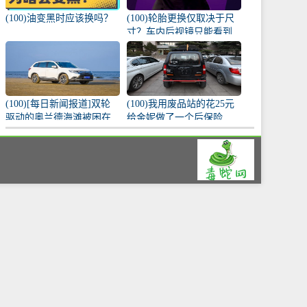
(100)油变黑时应该换吗？
(100)轮胎更换仅取决于尺
寸？车内后视镜只能看到
车内？原来这么多讲究！
(100)[每日新闻报道]双轮
(100)我用废品站的花25元
驱动的奥兰德海滩被困在
给金妮做了一个后保险
车内，遇到危险时能冷静
杠。
而安全地处理。