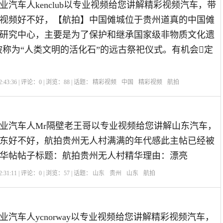
业汽车人kenclub以专业视频给您讲解精彩视频汽车，带
视频好不好，【航拍】中国傩城位于贵州道真的中国傩
研究中心，主要是为了保护和继承国家级非物质文化遗
被称为“人类文明的活化石”的远古祭祀仪式。有机会定
:43:36 | 评论：
0
| 浏览：
88
| 话题：
精彩视频
中国
精彩视频
航拍
业汽车人Mr隔壁老王哥以专业视频给您讲解山东汽车，
东好不好，航拍贵州无人村满满的年代感此主帖已经被
华帖帖子标题：航拍贵州无人村精华理由：漂亮
:31:11 | 评论：
0
| 浏览：
57
| 话题：
山东
贵州
山东
航拍
业汽车人ycnorway以专业视频给您讲解精彩视频汽车，