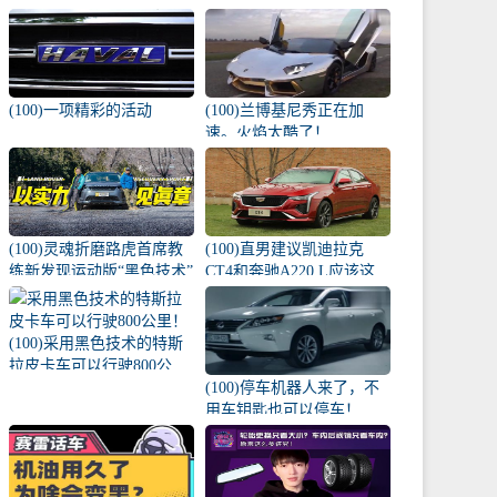
棵幼苗撞了！
(100)一项精彩的活动
(100)兰博基尼秀正在加
速。火焰太酷了！
(100)灵魂折磨路虎首席教
(100)直男建议凯迪拉克
练新发现运动版“黑色技术”
CT4和奔驰A220 L应该这
牛？
样选择！
(100)采用黑色技术的特斯
拉皮卡车可以行驶800公
里！
(100)停车机器人来了，不
用车钥匙也可以停车！