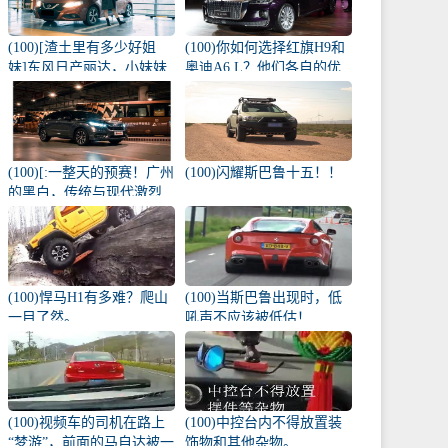
(100)[渣土里有多少好姐
(100)你如何选择红旗H9和
妹]东风日产丽达，小妹妹
奥迪A6 L？他们各自的优
雨天的爱侣
势是什么？
(100)[:一整天的预赛！广州
(100)闪耀斯巴鲁十五！！
的黑白，传统与现代激烈
碰撞！
(100)悍马H1有多难？爬山
(100)当斯巴鲁出现时，低
一目了然。
吼声不应该被低估！
(100)视频车的司机在路上
(100)中控台内不得放置装
“梦游”，前面的马自达被一
饰物和其他杂物。