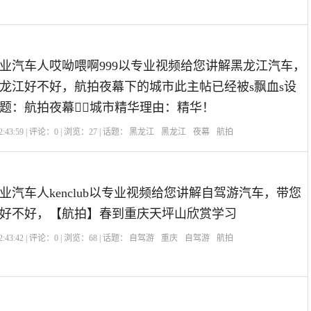
业汽车人哎呦喂啊999以专业视频给您讲解黑龙江汽车，
龙江好不好，航拍夜幕下的城市此主帖已经被s飘血s设
题：航拍夜幕城市精华理由：精华！
:43:59 | 评论：
0
| 浏览：
27
| 话题：
黑龙江
黑龙江
夜幕
航拍
业汽车人kenclub以专业视频给您讲解自驾游汽车，带您
好不好，【航拍】春到重庆天坪山欣赏学习
:43:42 | 评论：
0
| 浏览：
68
| 话题：
自驾游
重庆
自驾游
航拍