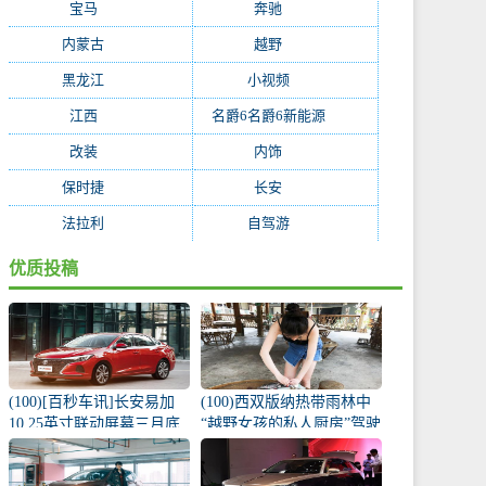
宝马
(234)
奔驰
(228)
内蒙古
(199)
越野
(195)
黑龙江
(194)
小视频
(171)
江西
(170)
名爵6名爵6新能源
(168)
改装
(162)
内饰
(130)
保时捷
(119)
长安
(118)
法拉利
(115)
自驾游
(112)
优质投稿
(100)[百秒车讯]长安易加
(100)西双版纳热带雨林中
10.25英寸联动屏幕三月底
“越野女孩的私人厨房”驾驶
推出
宝窝BX5