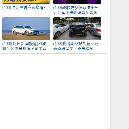
(100)油变黑时应该换吗？
(100)轮胎更换仅取决于尺
寸？车内后视镜只能看到
车内？原来这么多讲究！
(100)[每日新闻报道]双轮
(100)我用废品站的花25元
驱动的奥兰德海滩被困在
给金妮做了一个后保险
车内，遇到危险时能冷静
杠。
而安全地处理。