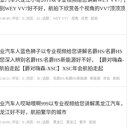
汽车人龙江小哥2011以专业视频给您讲解WEY VV7汽
别WEY VV7好不好，航拍下欣赏各个视角的VV7顶顶顶
:49:49 | 评论：
0
| 浏览：
42
| 话题：
WEY VV7
视角
欣赏
航拍
业汽车人蓝色狮子以专业视频给您讲解名爵HS/名爵HS
您深入辨别名爵HS/名爵HS新能源好不好，【爵对嗨森-
会航拍走起【爵对嗨森-XSC】XSC年会航拍走起
:44:51 | 评论：
0
| 浏览：
36
| 话题：
名爵HS/名爵HS新能源
新能源
年会
航拍
业汽车人哎呦喂啊999以专业视频给您讲解黑龙江汽车，
龙江好不好，航拍繁华的城市
:44:00 | 评论：
0
| 浏览：
69
| 话题：
黑龙江
黑龙江
繁华
航拍